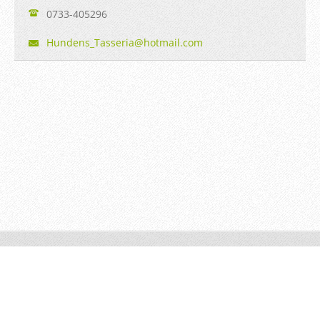
0733-405296
Hundens_
Tasseria
@hotmail
.com
© 2015 All rights reserved.
Skapa en hemsida gratis