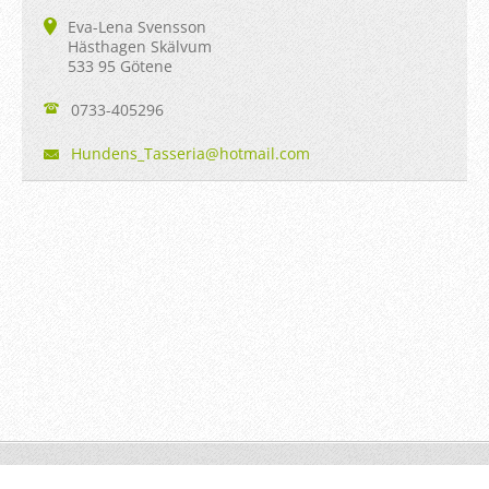
Eva-Lena Svensson
Hästhagen Skälvum
533 95 Götene
0733-405296
Hundens_
Tasseria
@hotmail
.com
© 2015 All rights reserved.