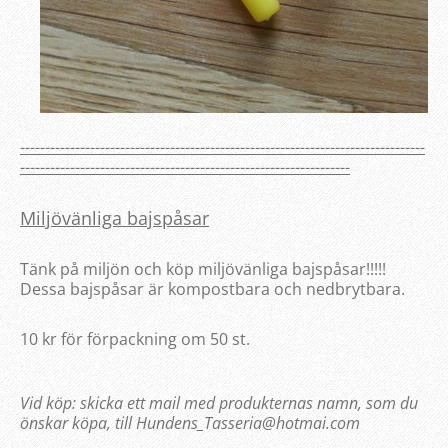
---------------------------------------------------------------------------------
------------------------------------------------------------------
Miljövänliga bajspåsar
Tänk på miljön och köp miljövänliga bajspåsar!!!!!
Dessa bajspåsar är kompostbara och nedbrytbara.
10 kr för förpackning om 50 st.
Vid köp: skicka ett mail med produkternas namn, som du
önskar köpa, till Hundens_Tasseria@hotmai.com