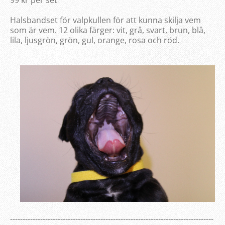
99 kr per set
Halsbandset för valpkullen för att kunna skilja vem
som är vem. 12 olika färger: vit, grå, svart, brun, blå,
lila, ljusgrön, grön, gul, orange, rosa och röd.
---------------------------------------------------------------------------------