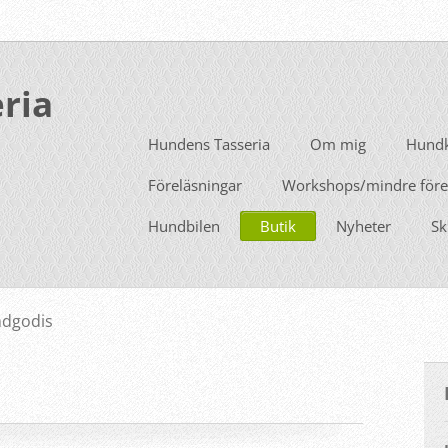
ria
Hundens Tasseria
Om mig
Hundk
Föreläsningar
Workshops/mindre före
Hundbilen
Butik
Nyheter
Sk
dgodis