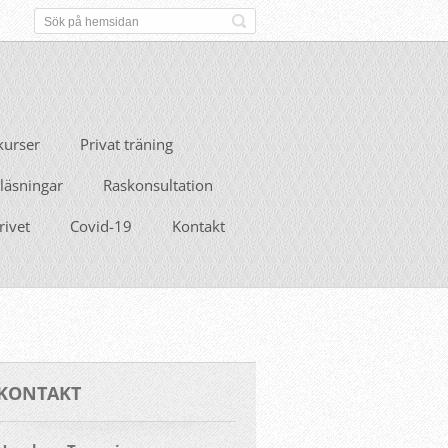
urser
Privat träning
läsningar
Raskonsultation
rivet
Covid-19
Kontakt
KONTAKT