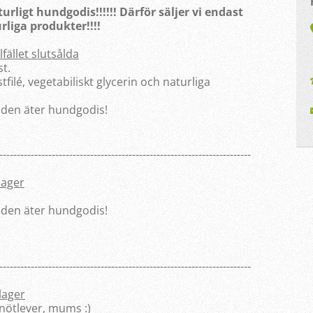
rligt hundgodis!!!!!! Därför säljer vi endast
rliga produkter!!!!
lfället slutsålda
st.
tfilé, vegetabiliskt glycerin och naturliga
 den äter hundgodis!
------------------------------------------------------------------------
 lager
 den äter hundgodis!
------------------------------------------------------------------------
 lager
 nötlever, mums :)