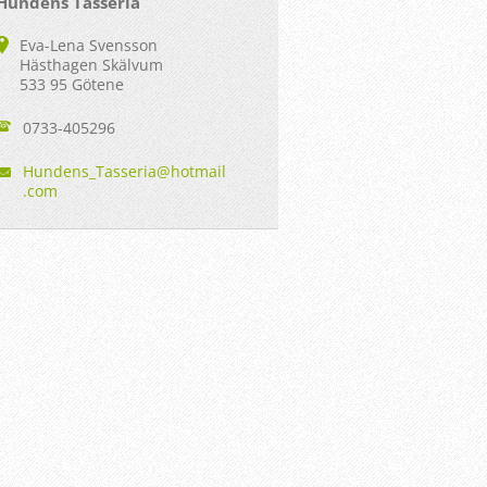
Hundens Tasseria
Eva-Lena Svensson
Hästhagen Skälvum
533 95 Götene
0733-405296
Hundens_
Tasseria
@hotmail
.com